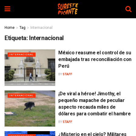
Home
Tag
Internacional
Etiqueta:
Internacional
México reasume el control de su
INTERNACIONAL
embajada tras reconciliación con
Perú
BY
STAFF
¡De viral a héroe! Jimothy, el
INTERNACIONAL
pequeño mapache de peculiar
aspecto recauda miles de
dólares para combatir el hambre
BY
STAFF
¿Misterio en el cielo? Militares