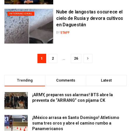
Nube de langostas oscurece el
INTERNACIONAL
cielo de Rusia y devora cultivos
en Daguestán
BY
STAFF
1
2
…
26
Trending
Comments
Latest
¡ARMY, preparen sus alarmas! BTS abre la
preventa de “ARIRANG” con pijama CK
¡México arrasa en Santo Domingo! Atletismo
suma tres oros y abre el camino rumbo a
Panamericanos