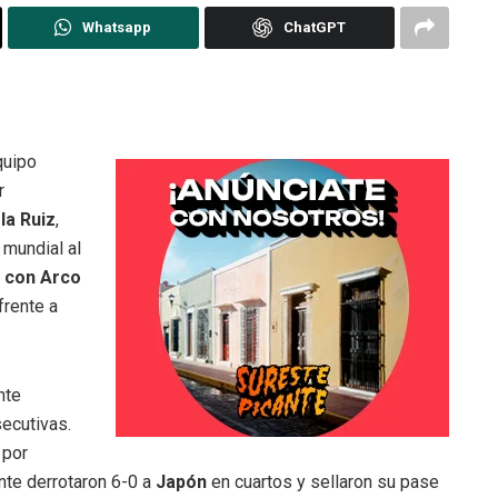
Whatsapp
ChatGPT
quipo
r
la Ruiz
,
 mundial al
 con Arco
frente a
nte
secutivas.
por
nte derrotaron 6-0 a
Japón
en cuartos y sellaron su pase