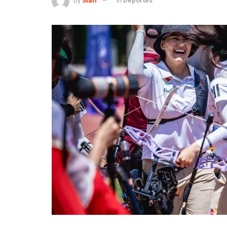
by
Staff
in
Deportes