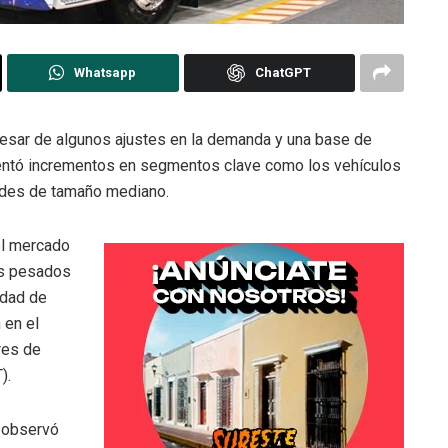
Whatsapp
ChatGPT
esar de algunos ajustes en la demanda y una base de
entó incrementos en segmentos clave como los vehículos
dades de tamaño mediano.
el mercado
os pesados
idad de
 en el
res de
).
e observó