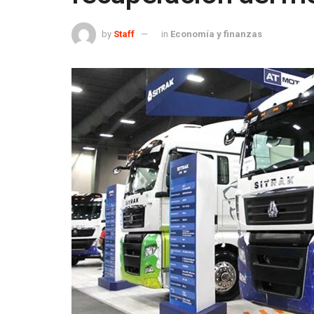
by
Staff
in
Economía y finanzas