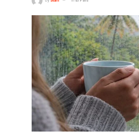
by
Staff
in
El País