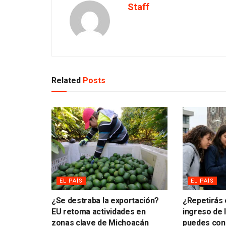
Staff
Related
Posts
EL PAÍS
EL PAÍS
¿Se destraba la exportación?
¿Repetirás
EU retoma actividades en
ingreso de
zonas clave de Michoacán
puedes cons