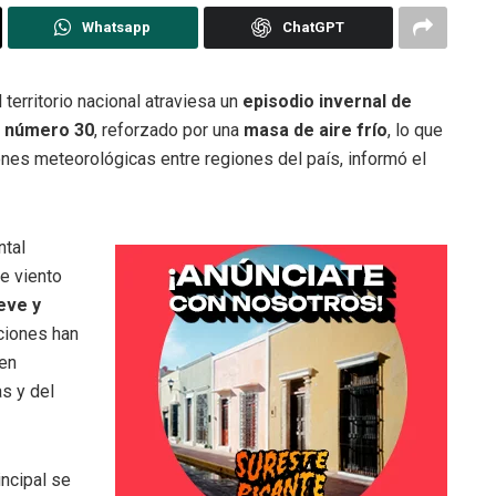
Whatsapp
ChatGPT
l territorio nacional atraviesa un
episodio invernal de
o número 30
, reforzado por una
masa de aire frío
, lo que
nes meteorológicas entre regiones del país, informó el
ntal
de viento
eve y
ciones han
 en
as y del
incipal se