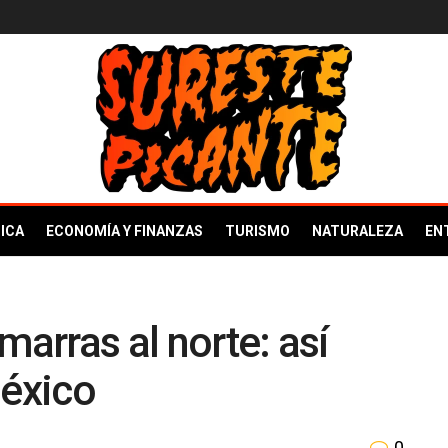
ICA
ECONOMÍA Y FINANZAS
TURISMO
NATURALEZA
EN
marras al norte: así
México
0