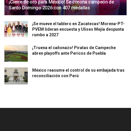
¡Cierre de oro para México! Se corona campeón de
Santo Domingo 2026 con 407 medallas
¡Se mueve el tablero en Zacatecas! Morena-PT-
PVEM lideran encuesta y Ulises Mejía despunta
rumbo a 2027
¡Truena el cañonazo! Piratas de Campeche
abren playoffs ante Pericos de Puebla
México reasume el control de su embajada tras
reconciliación con Perú