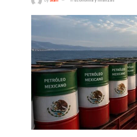
by
Staff
in
Economía y finanzas