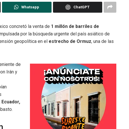
Whatsapp
ChatGPT
ico concretó la venta de
1 millón de barriles de
 impulsada por la búsqueda urgente del país asiático de
ensión geopolítica en el
estrecho de Ormuz
, una de las
eniente de
on Irán y
bían
s
 Ecuador,
abasto.
n