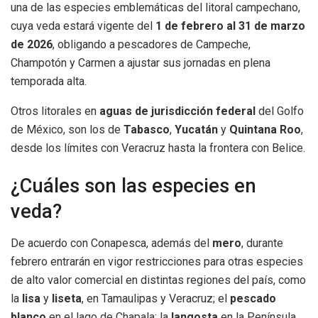
una de las especies emblemáticas del litoral campechano,
cuya veda estará vigente del
1 de febrero al 31 de marzo
de 2026
, obligando a pescadores de Campeche,
Champotón y Carmen a ajustar sus jornadas en plena
temporada alta.
Otros litorales en
aguas de jurisdicción federal
del Golfo
de México, son los de
Tabasco
,
Yucatán
y
Quintana Roo
,
desde los límites con Veracruz hasta la frontera con Belice.
¿Cuáles son las especies en
veda?
De acuerdo con Conapesca, además del
mero
, durante
febrero entrarán en vigor restricciones para otras especies
de alto valor comercial en distintas regiones del país, como
la
lisa
y
liseta
, en Tamaulipas y Veracruz; el
pescado
blanco
en el lago de Chapala; la
langosta
en la Península