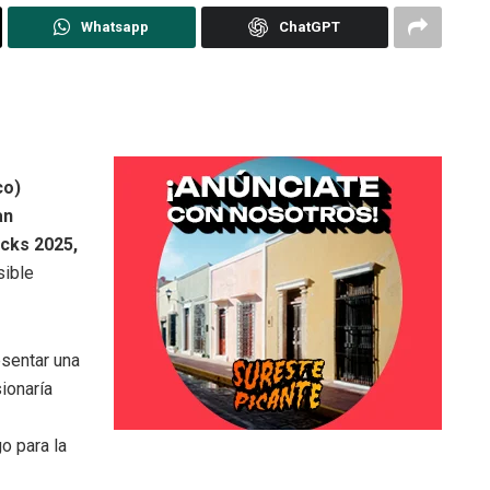
Whatsapp
ChatGPT
co)
an
icks 2025,
sible
esentar una
sionaría
o para la