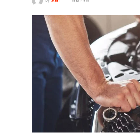
by
Staff
in
El País