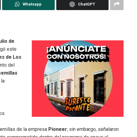
Whatsapp
ChatGPT
lio de
egó este
es de Los
nto del
semillas
 la
los
semillas de la empresa
Pioneer
; sin embargo, señalaron