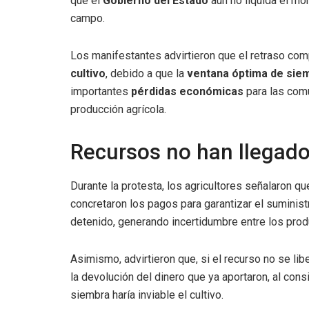
que el
Gobierno del Estado
aún no liquida el m
campo.
Los manifestantes advirtieron que el retraso co
cultivo
, debido a que la
ventana óptima de sie
importantes
pérdidas económicas
para las comu
producción agrícola.
Recursos no han llegado
Durante la protesta, los agricultores señalaron q
concretaron los pagos para garantizar el suminist
detenido, generando incertidumbre entre los prod
Asimismo, advirtieron que, si el recurso no se li
la devolución del dinero que ya aportaron, al cons
siembra haría inviable el cultivo.