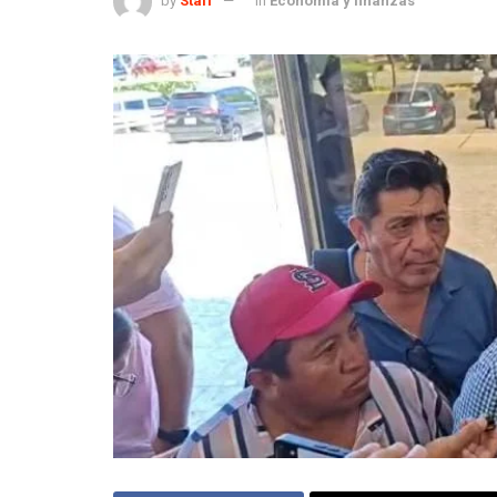
by
Staff
in
Economía y finanzas