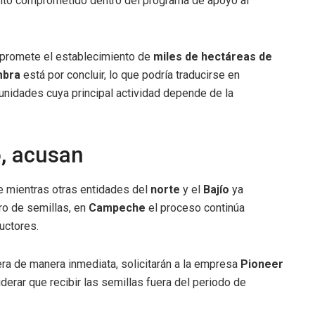
onto comprometido dentro del programa de apoyo al
mpromete el establecimiento de
miles de hectáreas de
mbra
está por concluir, lo que podría traducirse en
nidades cuya principal actividad depende de la
, acusan
ue mientras otras entidades del
norte
y el
Bajío
ya
ro de semillas, en
Campeche
el proceso continúa
uctores.
bera de manera inmediata, solicitarán a la empresa
Pioneer
iderar que recibir las semillas fuera del periodo de