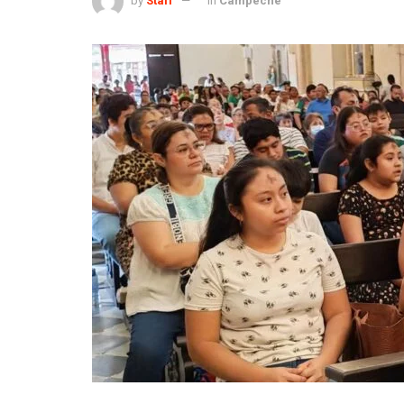
by
Staff
in
Campeche