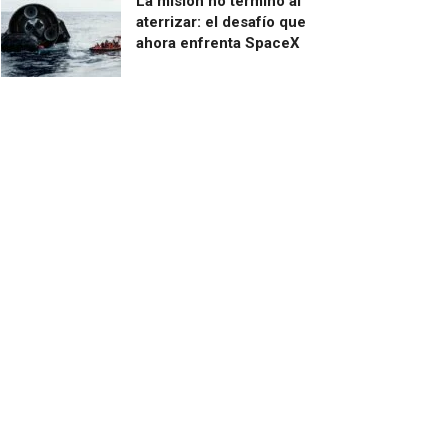
La misión no terminó al
aterrizar: el desafío que
ahora enfrenta SpaceX