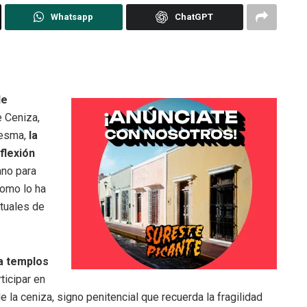
Whatsapp
ChatGPT
de
e Ceniza,
aresma,
la
flexión
ano para
como lo ha
tuales de
 a templos
ticipar en
de la ceniza, signo penitencial que recuerda la fragilidad