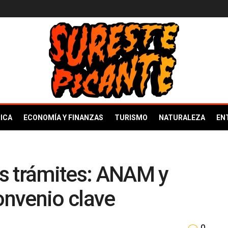
ICA
ECONOMÍA Y FINANZAS
TURISMO
NATURALEZA
EN
s trámites: ANAM y
nvenio clave
0