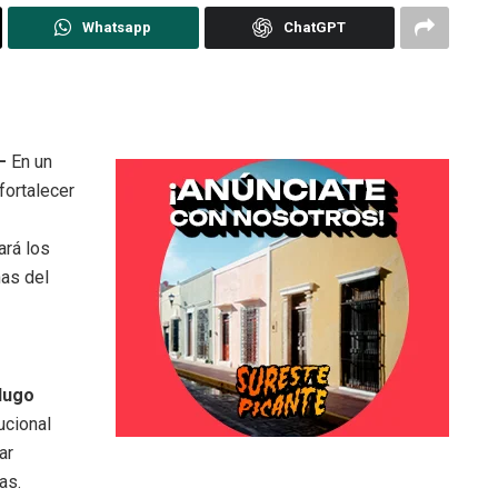
Whatsapp
ChatGPT
—
En un
fortalecer
ará los
nas del
Hugo
ucional
ar
as.