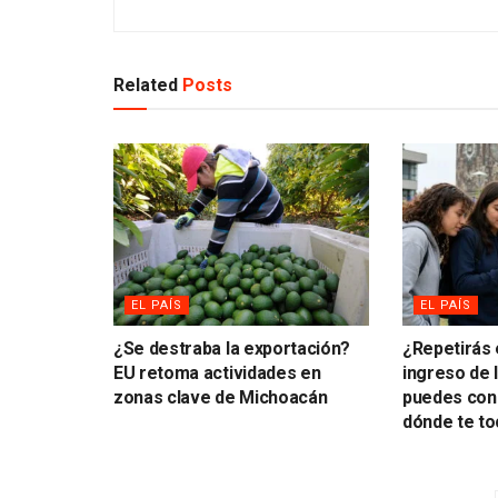
Related
Posts
EL PAÍS
EL PAÍS
¿Se destraba la exportación?
¿Repetirás
EU retoma actividades en
ingreso de
zonas clave de Michoacán
puedes cons
dónde te to