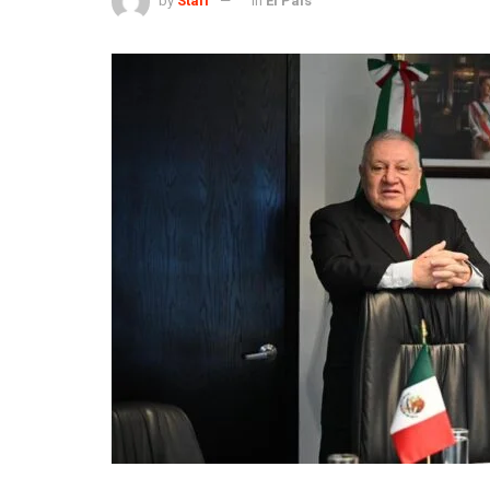
by
Staff
in
El País