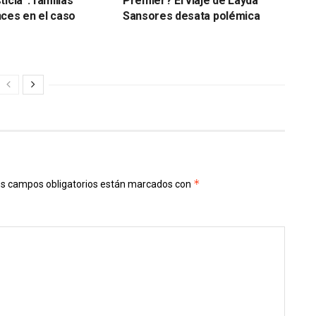
icia”: familias
Premier? El viaje de Layda
ces en el caso
Sansores desata polémica
*
s campos obligatorios están marcados con