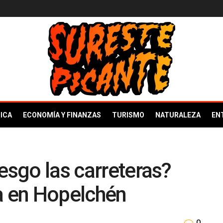
ICA
ECONOMÍA Y FINANZAS
TURISMO
NATURALEZA
EN
esgo las carreteras?
a en Hopelchén
0