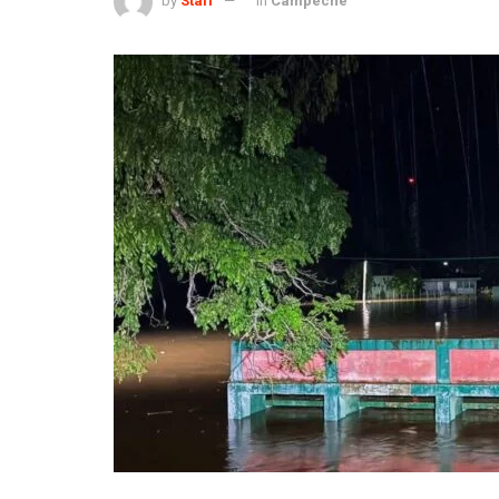
by
Staff
in
Campeche