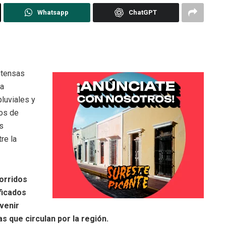
Whatsapp
ChatGPT
ntensas
la
luviales y
ros de
as
re la
corridos
ficados
venir
s que circulan por la región.