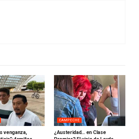
CAMPECHE
s venganza,
¿Austeridad… en Clase