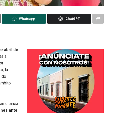
Whatsapp
ChatGPT
 abril de
za a
or
o, la
dido
ámbito
simultánea
ones ante