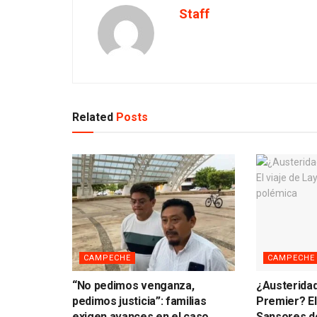
Staff
Related
Posts
CAMPECHE
CAMPECHE
“No pedimos venganza,
¿Austerida
pedimos justicia”: familias
Premier? El
exigen avances en el caso
Sansores d