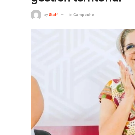
by
Staff
in
Campeche