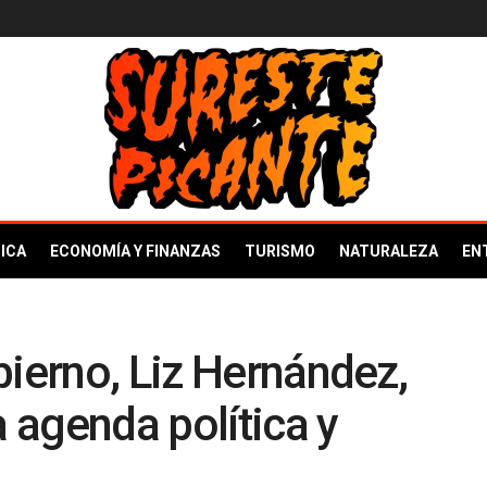
ICA
ECONOMÍA Y FINANZAS
TURISMO
NATURALEZA
EN
bierno, Liz Hernández,
a agenda política y