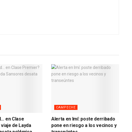
CAMPECHE
d… en Clase
Alerta en Imí: poste derribado
 viaje de Layda
pone en riesgo a los vecinos y
esata polémica
transeúntes