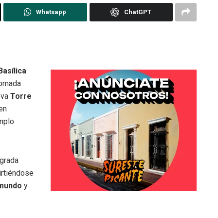
Whatsapp
ChatGPT
Basílica
jornada
ueva
Torre
ien
mplo
agrada
irtiéndose
 mundo
y