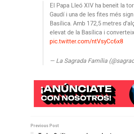
El Papa Lleó XIV ha beneït la tor
Gaudí i una de les fites més signi
Basílica. Amb 172,5 metres d'al
elevat de la Basílica i convertei
pic.twitter.com/ntVsyCc6x8
— La Sagrada Família (@sagrad
Previous Post