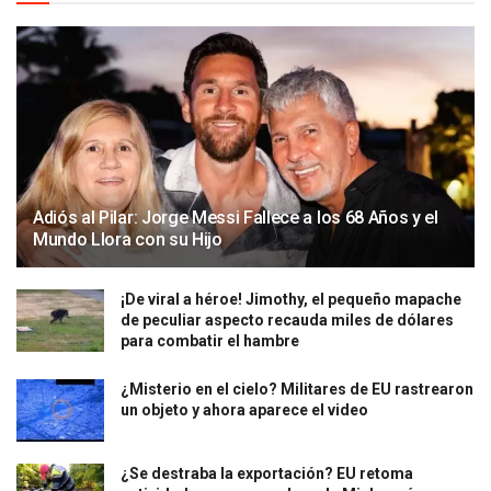
Adiós al Pilar: Jorge Messi Fallece a los 68 Años y el
Mundo Llora con su Hijo
¡De viral a héroe! Jimothy, el pequeño mapache
de peculiar aspecto recauda miles de dólares
para combatir el hambre
¿Misterio en el cielo? Militares de EU rastrearon
un objeto y ahora aparece el video
¿Se destraba la exportación? EU retoma