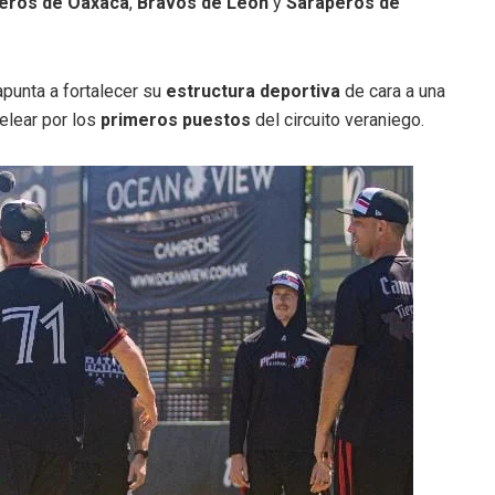
eros de Oaxaca
,
Bravos de León
y
Saraperos de
punta a fortalecer su
estructura deportiva
de cara a una
elear por los
primeros puestos
del circuito veraniego.