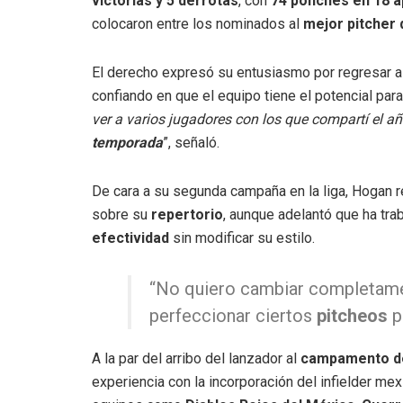
victorias y 5 derrotas
, con
74 ponches en 18 a
colocaron entre los nominados al
mejor pitcher 
El derecho expresó su entusiasmo por regresar 
confiando en que el equipo tiene el potencial para
ver a varios jugadores con los que compartí el
temporada
”, señaló.
De cara a su segunda campaña en la liga, Hogan r
sobre su
repertorio
, aunque adelantó que ha tr
efectividad
sin modificar su estilo.
“No quiero cambiar completamen
perfeccionar ciertos
pitcheos
p
A la par del arribo del lanzador al
campamento d
experiencia con la incorporación del infielder me