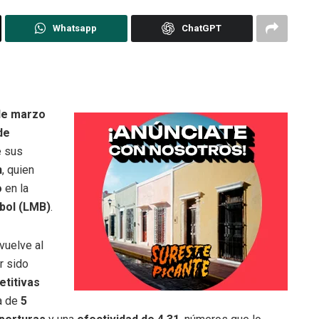
Whatsapp
ChatGPT
de marzo
de
e sus
n
, quien
o
en la
bol (LMB)
.
vuelve al
r sido
titivas
ca de
5