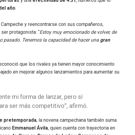
perturas
y una
efectividad de 4.31
, números que lo
del año
.
a Campeche y reencontrarse con sus compañeros,
 ser protagonista: “
Estoy muy emocionado de volver, de
 año pasado. Tenemos la capacidad de hacer una
gran
econoció que los rivales ya tienen mayor conocimiento
abajado en mejorar algunos lanzamientos para aumentar su
te mi forma de lanzar, pero sí
ara ser más competitivo”, afirmó.
e pretemporada
, la novena campechana también suma
xicano
Emmanuel Ávila
, quien cuenta con trayectoria en