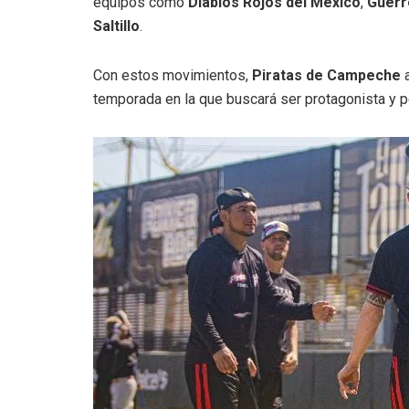
equipos como
Diablos Rojos del México
,
Guerr
Saltillo
.
Con estos movimientos,
Piratas de Campeche
a
temporada en la que buscará ser protagonista y p