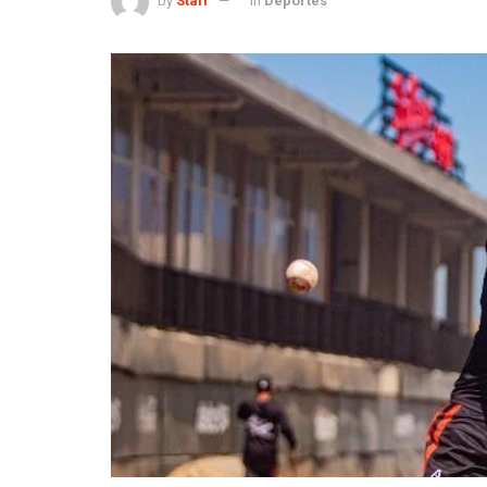
by
Staff
in
Deportes