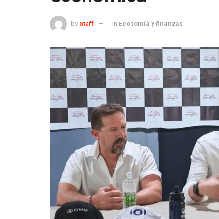
by
Staff
in
Economía y finanzas