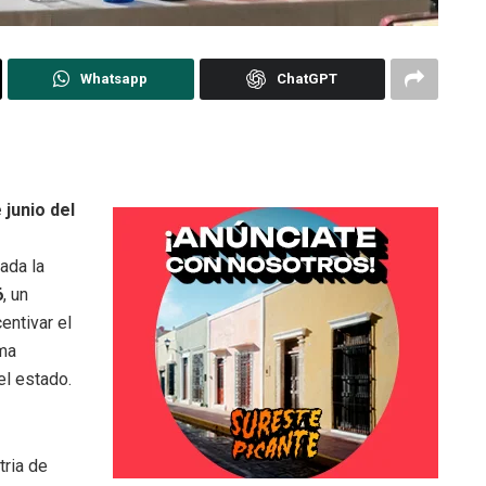
Whatsapp
ChatGPT
junio del
ada la
6
, un
entivar el
ama
l estado.
tria de