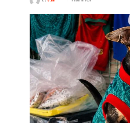
by
Staff
in
Naturaleza