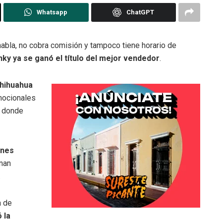
Whatsapp
ChatGPT
abla, no cobra comisión y tampoco tiene horario de
ky ya se ganó el título del mejor vendedor
.
hihuahua
mocionales
, donde
ones
nan
.
a de
 la