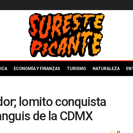
ICA
ECONOMÍA Y FINANZAS
TURISMO
NATURALEZA
EN
or; lomito conquista
ianguis de la CDMX
0