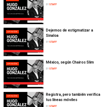
BY
STAFF
Dejemos de estigmatizar a
OPINIÓN
Sinaloa
BY
STAFF
México, según Chairos Slim
OPINIÓN
BY
STAFF
Registra, pero también verifica
OPINIÓN
tus líneas móviles
BY
STAFF