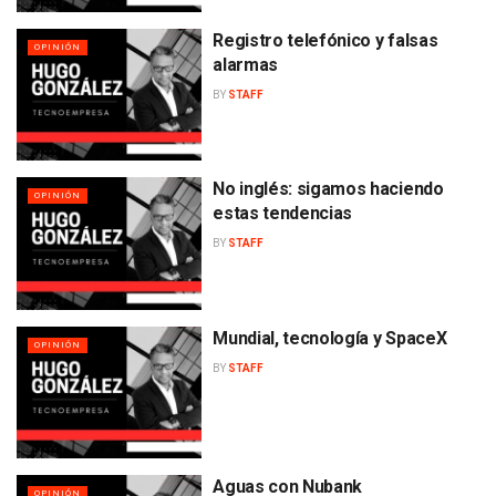
Registro telefónico y falsas
OPINIÓN
alarmas
BY
STAFF
No inglés: sigamos haciendo
OPINIÓN
estas tendencias
BY
STAFF
Mundial, tecnología y SpaceX
OPINIÓN
BY
STAFF
Aguas con Nubank
OPINIÓN