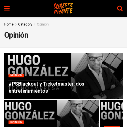
Home
Category
Opinión
Opinión
OPINIÓN
#PSBlackout y Ticketmaster, dos
entretenimientos
OPINIÓN