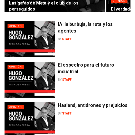
OPINIÓN
Las gafas de Meta y el club de los
perseguidos
El verdader
IA: la burbuja, la ruta y los
OPINIÓN
agentes
BY
STAFF
El espectro para el futuro
OPINIÓN
industrial
BY
STAFF
Haaland, antidrones y prejuicios
OPINIÓN
BY
STAFF