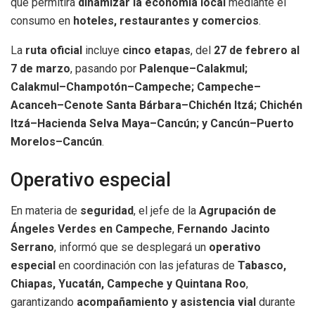
que permitirá
dinamizar la economía local
mediante el
consumo en
hoteles, restaurantes y comercios
.
La
ruta oficial
incluye
cinco etapas
, del
27 de febrero al
7 de marzo
, pasando por
Palenque–Calakmul;
Calakmul–Champotón–Campeche; Campeche–
Acanceh–Cenote Santa Bárbara–Chichén Itzá; Chichén
Itzá–Hacienda Selva Maya–Cancún; y Cancún–Puerto
Morelos–Cancún
.
Operativo especial
En materia de
seguridad
, el jefe de la
Agrupación de
Ángeles Verdes en Campeche
,
Fernando Jacinto
Serrano
, informó que se desplegará un
operativo
especial
en coordinación con las jefaturas de
Tabasco,
Chiapas, Yucatán, Campeche y Quintana Roo
,
garantizando
acompañamiento y asistencia vial
durante