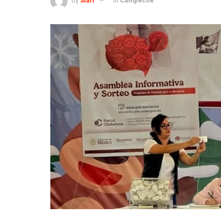
by
Staff
in
Campeche