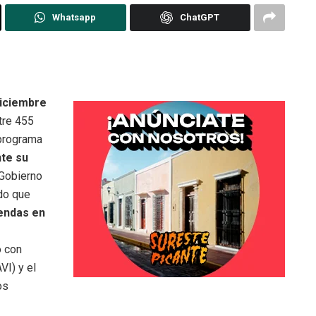
Whatsapp
ChatGPT
diciembre
tre 455
 programa
nte su
 Gobierno
do que
iendas en
o con
VI) y el
os