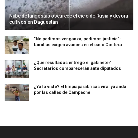
Nube de langostas oscurece el cielo de Rusia y devora
cultivos en Daguestán
“No pedimos venganza, pedimos justicia”:
familias exigen avances en el caso Costera
¿Qué resultados entregó el gabinete?
Secretarios comparecerán ante diputados
¿Ya lo viste? El limpiaparabrisas viral ya anda
por las calles de Campeche