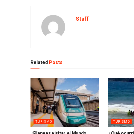
Staff
Related
Posts
TURISMO
TURISMO
¿Planeas visitar el Mundo
¿Qué ocurri