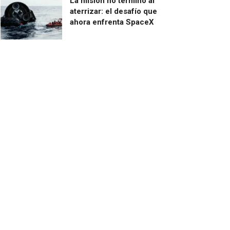
La misión no terminó al
aterrizar: el desafío que
ahora enfrenta SpaceX