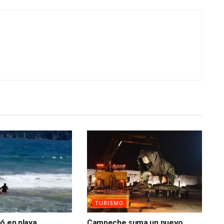
TURISMO
ó en playa
Campeche suma un nuevo