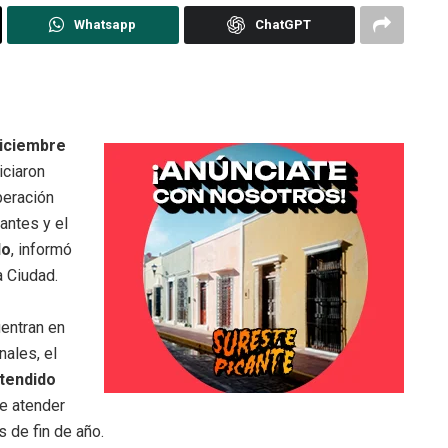
Whatsapp
ChatGPT
diciembre
iciaron
peración
tantes y el
do
, informó
a Ciudad.
uentran en
nales, el
xtendido
 de atender
s de fin de año.