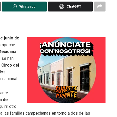
Whatsapp
ChatGPT
 junio de
ampeche.
Mexicana
s se han
l
Circo del
los
 nacional.
rante
a de
uirir otro
ir a las familias campechanas en torno a dos de las