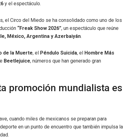
26
y el espectáculo.
ips, el Circo del Miedo se ha consolidado como uno de los
oducción
“Freak Show 2026”
, un espectáculo que reúne
ile, México, Argentina y Azerbaiyán
.
o de la Muerte
, el
Péndulo Suicida
, el
Hombre Más
je
Beetlejuice
, números que han generado gran
ta promoción mundialista es
ave, cuando miles de mexicanos se preparan para
l deporte en un punto de encuentro que también impulsa la
idad.