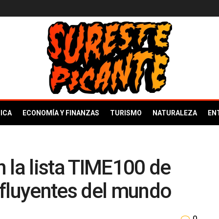
ICA
ECONOMÍA Y FINANZAS
TURISMO
NATURALEZA
EN
 la lista TIME100 de
nfluyentes del mundo
0