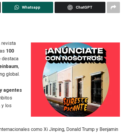
Whatsapp
ChatGPT
 revista
las
100
ue destaca
heinbaum
,
ng global.
 y agentes
mbitos
a y los
 internacionales como Xi Jinping, Donald Trump y Benjamin