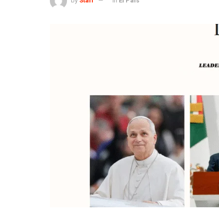
by
Staff
in
El País