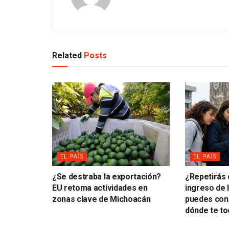
Related
Posts
EL PAÍS
EL PAÍS
¿Se destraba la exportación?
¿Repetirás
EU retoma actividades en
ingreso de
zonas clave de Michoacán
puedes cons
dónde te to