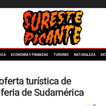
ICA
ECONOMÍA Y FINANZAS
TURISMO
NATURALEZA
EN
oferta turística de
 feria de Sudamérica
0