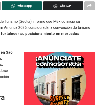
Whatsapp
ChatGPT
de Turismo (Sectur) informó que México inició su
tin America 2026, considerada la convención de turismo
e fortalecer su posicionamiento en mercados
l en São
r,
s,
ndose
moción
ra