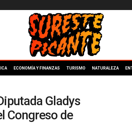
ICA
ECONOMÍA Y FINANZAS
TURISMO
NATURALEZA
EN
Diputada Gladys
el Congreso de