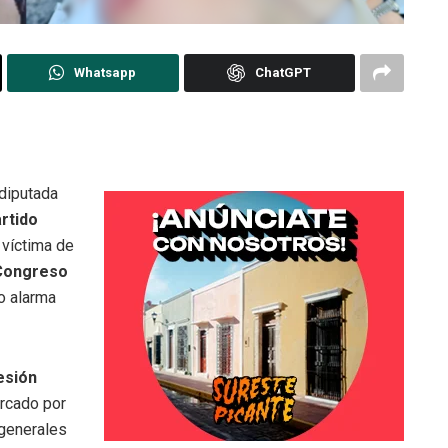
Whatsapp
ChatGPT
diputada
rtido
 víctima de
Congreso
o alarma
esión
arcado por
 generales