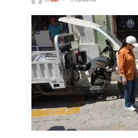
by
Staff
in
Campeche