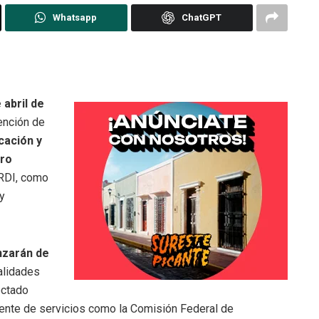
Whatsapp
ChatGPT
abril de
ención de
cación y
tro
ERDI, como
y
nzarán de
ialidades
ectado
lmente de servicios como la Comisión Federal de