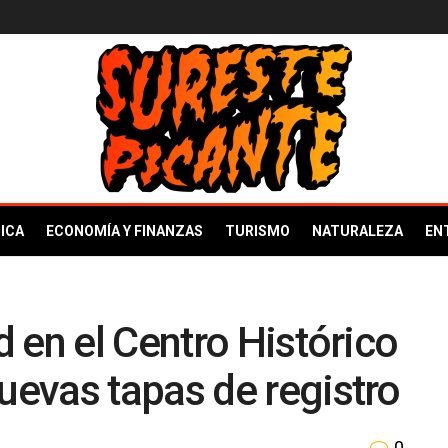
ICA
ECONOMÍA Y FINANZAS
TURISMO
NATURALEZA
EN
 en el Centro Histórico
evas tapas de registro
0