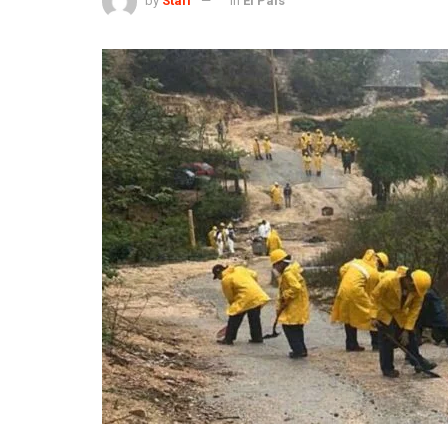
by
Staff
in
El País