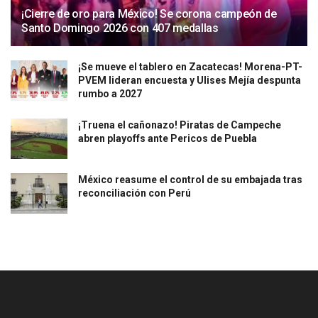
¡Cierre de oro para México! Se corona campeón de
Santo Domingo 2026 con 407 medallas
¡Se mueve el tablero en Zacatecas! Morena-PT-
PVEM lideran encuesta y Ulises Mejía despunta
rumbo a 2027
¡Truena el cañonazo! Piratas de Campeche
abren playoffs ante Pericos de Puebla
México reasume el control de su embajada tras
reconciliación con Perú