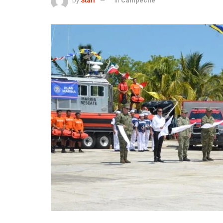
by
Staff
in
Campeche