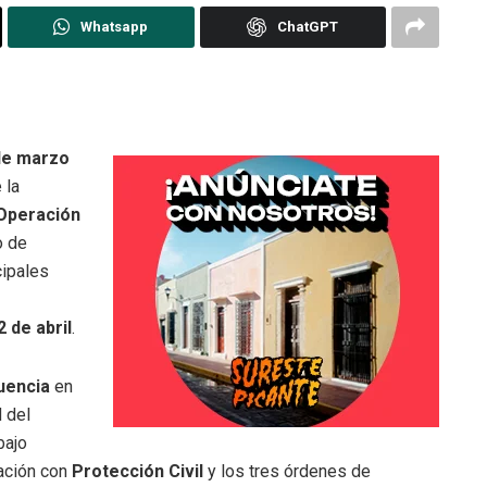
Whatsapp
ChatGPT
de marzo
 la
“Operación
o de
cipales
 de abril
.
luencia
en
 del
bajo
nación con
Protección Civil
y los tres órdenes de