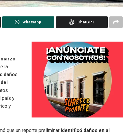
Whatsapp
ChatGPT
 marzo
e la
s daños
 del
ntos
 país y
rico y
rmó que un reporte preliminar
identificó daños en al