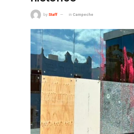
by
Staff
in
Campeche