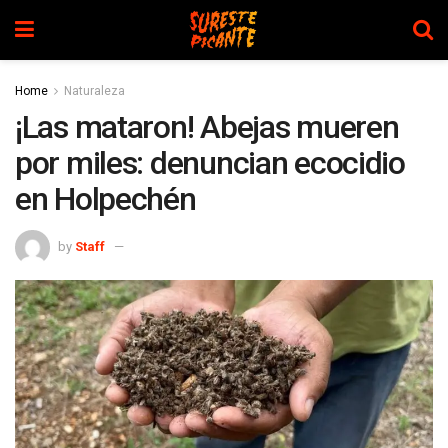
Home
Naturaleza
¡Las mataron! Abejas mueren
por miles: denuncian ecocidio
en Holpechén
by
Staff