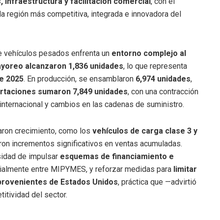
 infraestructura y facilitación comercial
, con el
la región más competitiva, integrada e innovadora del
de vehículos pesados enfrenta un
entorno complejo al
ayoreo alcanzaron 1,836 unidades
, lo que representa
e 2025
. En producción, se ensamblaron
6,974 unidades
,
rtaciones sumaron 7,849 unidades
, con una contracción
a internacional y cambios en las cadenas de suministro.
ron crecimiento, como los
vehículos de carga clase 3 y
aron incrementos significativos en ventas acumuladas.
sidad de impulsar
esquemas de financiamiento e
cialmente entre MIPYMES, y reforzar medidas para
limitar
provenientes de Estados Unidos
, práctica que —advirtió
itividad del sector.