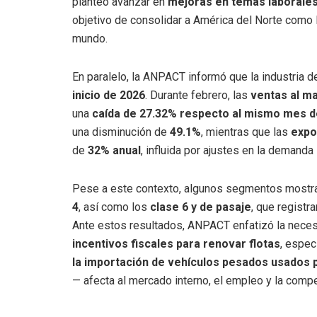
planteó avanzar en
mejoras en temas laborales,
objetivo de consolidar a América del Norte como 
mundo.
En paralelo, la ANPACT informó que la industria 
inicio de 2026
. Durante febrero, las
ventas al m
una
caída de 27.32% respecto al mismo mes d
una disminución de
49.1%
, mientras que las
expo
de
32% anual
, influida por ajustes en la demand
Pese a este contexto, algunos segmentos mostra
4
, así como los
clase 6 y de pasaje
, que registr
Ante estos resultados, ANPACT enfatizó la nece
incentivos fiscales para renovar flotas
, espe
la importación de vehículos pesados usados 
— afecta al mercado interno, el empleo y la compet