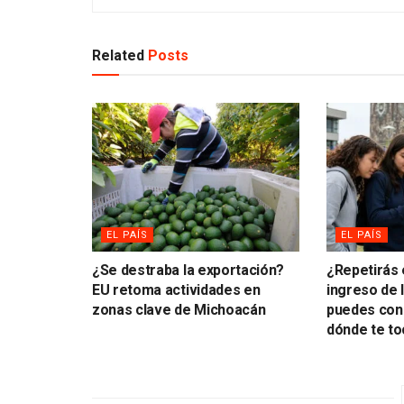
Related
Posts
EL PAÍS
EL PAÍS
¿Se destraba la exportación?
¿Repetirás
EU retoma actividades en
ingreso de
zonas clave de Michoacán
puedes cons
dónde te to