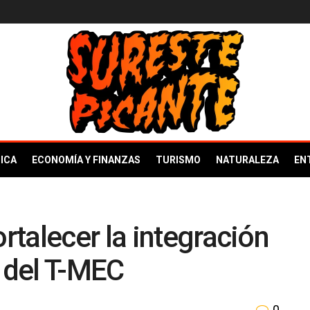
ICA
ECONOMÍA Y FINANZAS
TURISMO
NATURALEZA
EN
talecer la integración
n del T-MEC
0