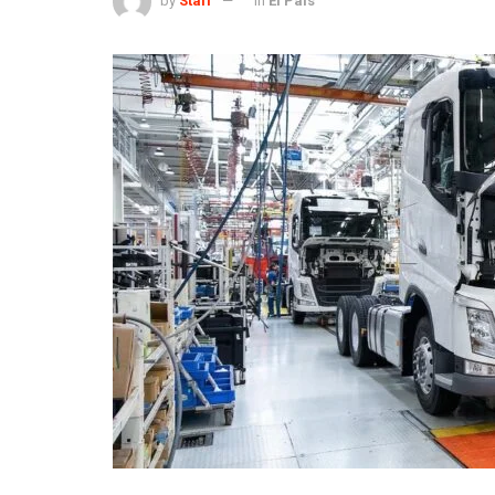
by
Staff
in
El País