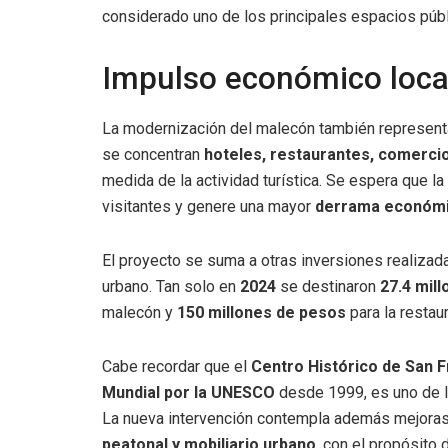
considerado uno de los principales espacios públ
Impulso económico loca
La modernización del malecón también represent
se concentran
hoteles, restaurantes, comerci
medida de la actividad turística. Se espera que la
visitantes y genere una mayor
derrama económ
El proyecto se suma a otras inversiones realizada
urbano. Tan solo en
2024
se destinaron
27.4 mil
malecón y
150 millones de pesos
para la restau
Cabe recordar que el
Centro Histórico de San 
Mundial por la UNESCO
desde 1999, es uno de lo
La nueva intervención contempla además mejora
peatonal y mobiliario urbano
, con el propósito 