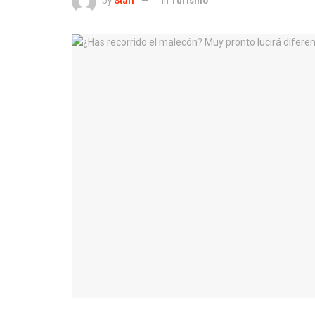
by
Staff
in
Turismo