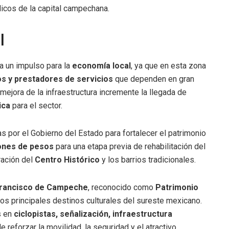
icos de la capital campechana.
l
a un impulso para la
economía local
, ya que en esta zona
os y prestadores de servicios
que dependen en gran
 mejora de la infraestructura incremente la llegada de
ica
para el sector.
s por el Gobierno del Estado para fortalecer el patrimonio
lones de pesos
para una etapa previa de rehabilitación del
ración del
Centro Histórico
y los barrios tradicionales.
Francisco de Campeche
, reconocido como
Patrimonio
s principales destinos culturales del sureste mexicano.
s en
ciclopistas, señalización, infraestructura
de reforzar la movilidad, la seguridad y el atractivo