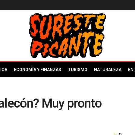
ICA
ECONOMÍA Y FINANZAS
TURISMO
NATURALEZA
EN
malecón? Muy pronto
0