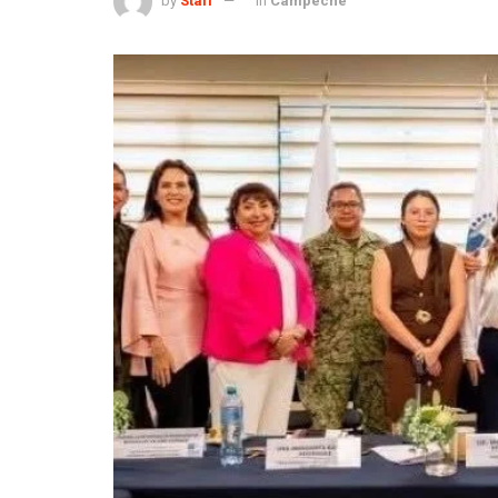
by
Staff
in
Campeche