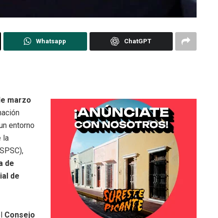
Whatsapp
ChatGPT
de marzo
nación
 un entorno
 la
(SPSC),
a de
al de
el
Consejo