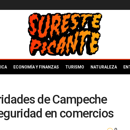
ICA
ECONOMÍA Y FINANZAS
TURISMO
NATURALEZA
EN
oridades de Campeche
 seguridad en comercios
0