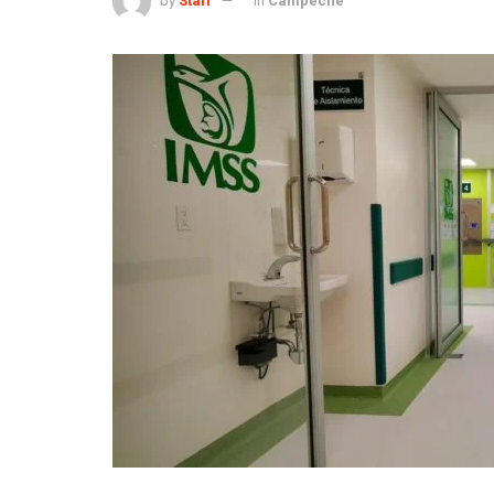
by
Staff
in
Campeche