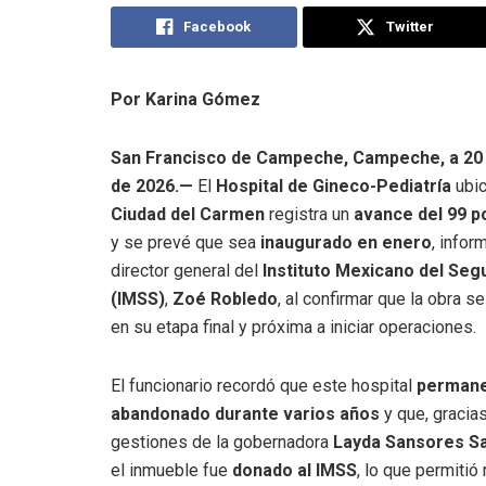
Facebook
Twitter
Por Karina Gómez
San Francisco de Campeche, Campeche, a 20
de 2026.—
El
Hospital de Gineco-Pediatría
ubic
Ciudad del Carmen
registra un
avance del 99 p
y se prevé que sea
inaugurado en enero
, infor
director general del
Instituto Mexicano del Seg
(IMSS)
,
Zoé Robledo
, al confirmar que la obra s
en su etapa final y próxima a iniciar operaciones.
El funcionario recordó que este hospital
permane
abandonado durante varios años
y que, gracias
gestiones de la gobernadora
Layda Sansores S
el inmueble fue
donado al IMSS
, lo que permitió