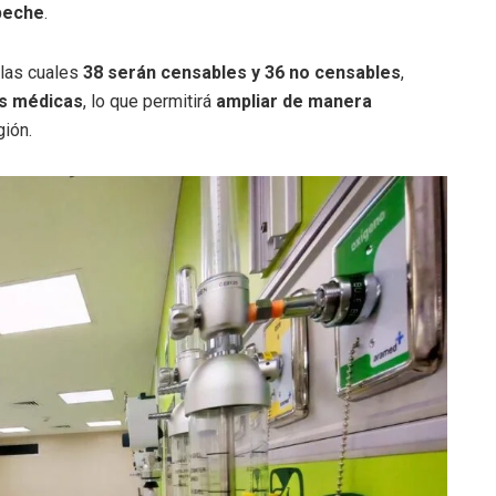
peche
.
 las cuales
38 serán censables y 36 no censables
,
es médicas
, lo que permitirá
ampliar de manera
gión.