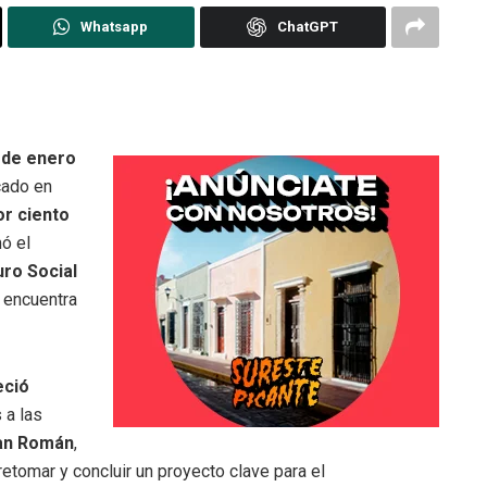
Whatsapp
ChatGPT
 de enero
ado en
or ciento
mó el
uro Social
e encuentra
ció
 a las
an Román
,
 retomar y concluir un proyecto clave para el