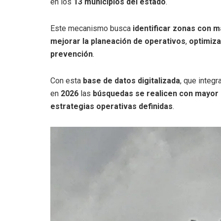
en los
13 municipios del estado
.
Este mecanismo busca
identificar zonas con 
mejorar la planeación de operativos
,
optimiza
prevención
.
Con esta
base de datos digitalizada
, que integ
en
2026
las
búsquedas se realicen con mayor 
estrategias operativas definidas
.