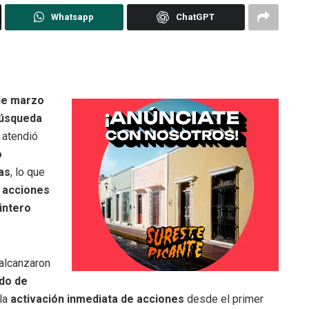
Whatsapp
ChatGPT
de marzo
Búsqueda
atendió
o
as
, lo que
s
acciones
intero
alcanzaron
do de
 la
activación inmediata de acciones
desde el primer