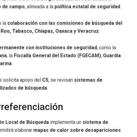
o de campo
, alineada a la
política estatal de seguridad
.
o la
colaboración con las comisiones de búsqueda del
 Roo, Tabasco, Chiapas, Oaxaca y Veracruz
.
ermanente con instituciones de seguridad
, como la
ana
, la
Fiscalía General del Estado (FGECAM)
,
Guardia
arina
.
e solicita apoyo del
C5
, se revisan
sistemas de
lizados de búsqueda
.
rreferenciación
ón Local de Búsqueda
implementa un
sistema de
mitirá elaborar
mapas de calor sobre desapariciones