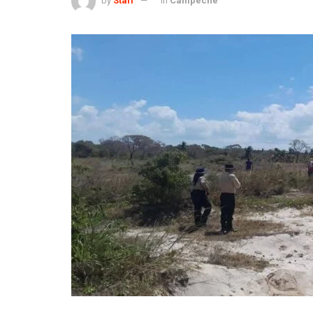
by
Staff
in
Campeche