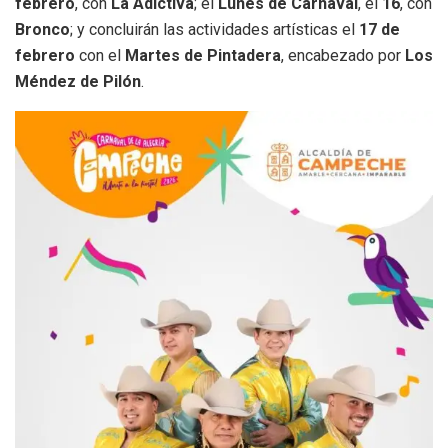
febrero
, con
La Adictiva
; el
Lunes de Carnaval
, el
16
, con
Bronco
; y concluirán las actividades artísticas el
17 de
febrero
con el
Martes de Pintadera
, encabezado por
Los
Méndez de Pilón
.