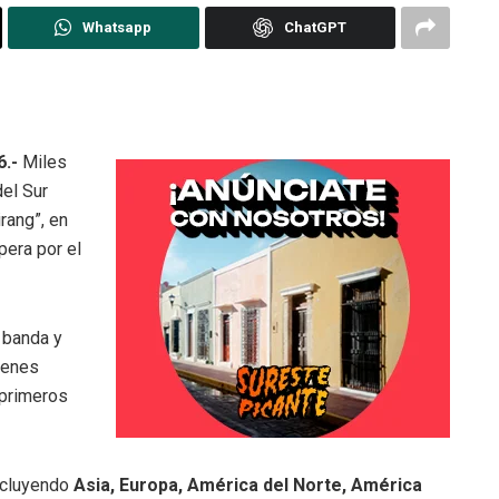
Whatsapp
ChatGPT
6.-
Miles
el Sur
rang”, en
era por el
a banda y
ienes
 primeros
incluyendo
Asia, Europa, América del Norte, América