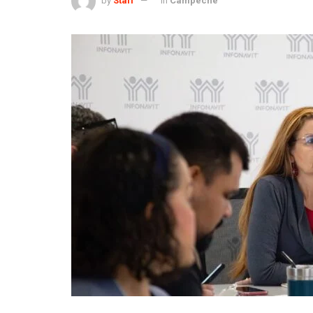
by
Staff
in
Campeche