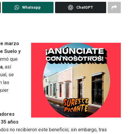
Whatsapp
ChatGPT
de marzo
e Suelo y
firmó que
ia
, así
ual, se
n las
uier
adores
a 35 años
dos no recibieron este beneficio; sin embargo, tras