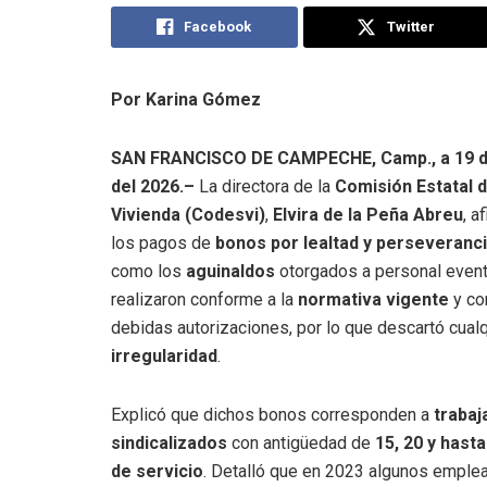
Facebook
Twitter
Por Karina Gómez
SAN FRANCISCO DE CAMPECHE, Camp., a 19 
del 2026.–
La directora de la
Comisión Estatal d
Vivienda (Codesvi)
,
Elvira de la Peña Abreu
, a
los pagos de
bonos por lealtad y perseveranc
como los
aguinaldos
otorgados a personal event
realizaron conforme a la
normativa vigente
y co
debidas autorizaciones, por lo que descartó cualq
irregularidad
.
Explicó que dichos bonos corresponden a
trabaj
sindicalizados
con antigüedad de
15, 20 y hast
de servicio
. Detalló que en 2023 algunos emplea